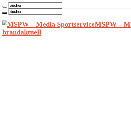
MSPW – Med
brandaktuell