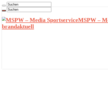
MSPW – Med
brandaktuell