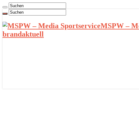
MSPW – Med
brandaktuell