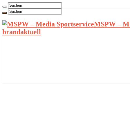
MSPW – Med
brandaktuell