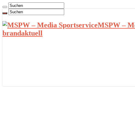
MSPW – Med
brandaktuell