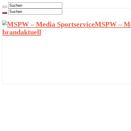
MSPW – Med
brandaktuell