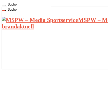
MSPW – Med
brandaktuell