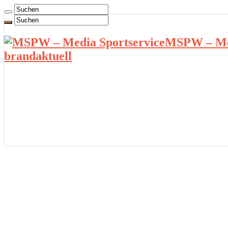
MSPW – Med
brandaktuell