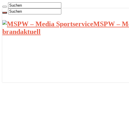
MSPW – Med
brandaktuell