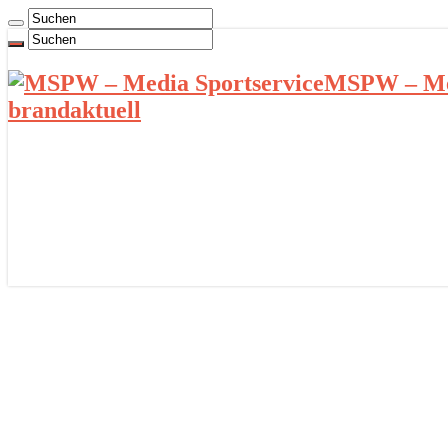
MSPW – Med
brandaktuell