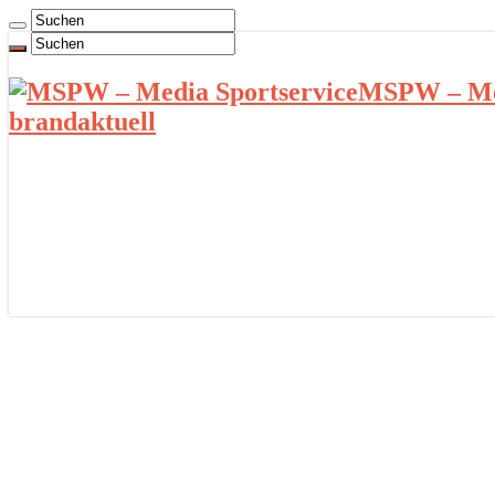
MSPW – Med
brandaktuell