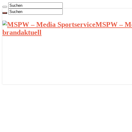
MSPW – Med
brandaktuell