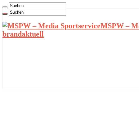
MSPW – Med
brandaktuell