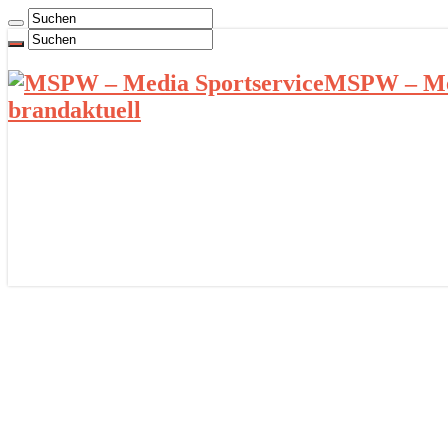
MSPW – Med
brandaktuell