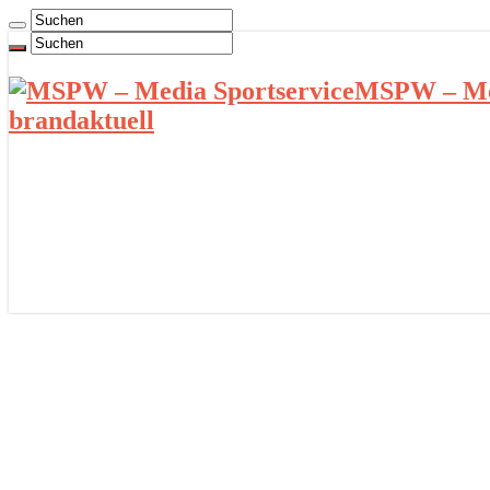
MSPW – Med
brandaktuell