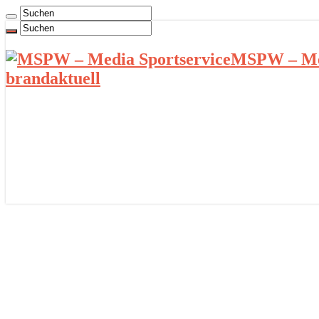
MSPW – Med
brandaktuell