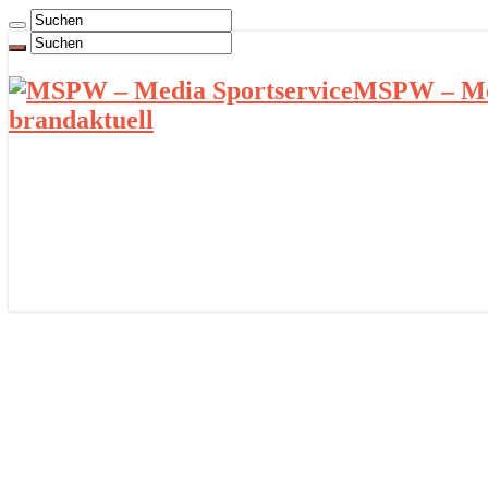
MSPW – Med
brandaktuell