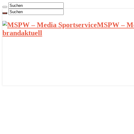
MSPW – Med
brandaktuell