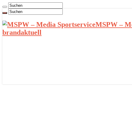
MSPW – Med
brandaktuell