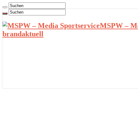
MSPW – Med
brandaktuell