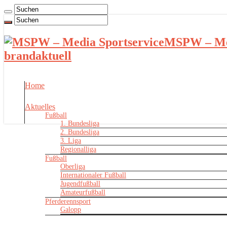
MSPW – Med
brandaktuell
Home
Aktuelles
Fußball
1. Bundesliga
2. Bundesliga
3. Liga
Regionalliga
Fußball
Oberliga
Internationaler Fußball
Jugendfußball
Amateurfußball
Pferderennsport
Galopp