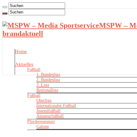
MSPW – Med
brandaktuell
Home
Aktuelles
Fußball
1. Bundesliga
2. Bundesliga
3. Liga
Regionalliga
Fußball
Oberliga
Internationaler Fußball
Jugendfußball
Amateurfußball
Pferderennsport
Galopp