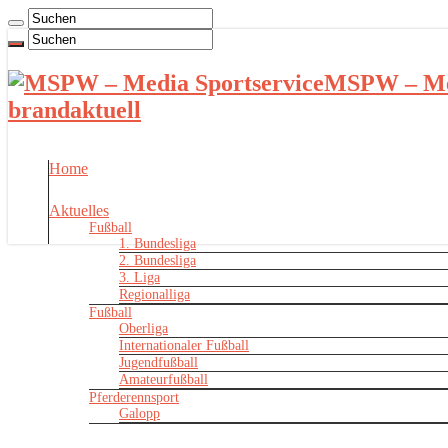
MSPW – Med
brandaktuell
Home
Aktuelles
Fußball
1. Bundesliga
2. Bundesliga
3. Liga
Regionalliga
Fußball
Oberliga
Internationaler Fußball
Jugendfußball
Amateurfußball
Pferderennsport
Galopp