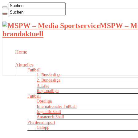
MSPW – Med
brandaktuell
Home
Aktuelles
Fußball
1. Bundesliga
2. Bundesliga
3. Liga
Regionalliga
Fußball
Oberliga
Internationaler Fußball
Jugendfußball
Amateurfußball
Pferderennsport
Galopp