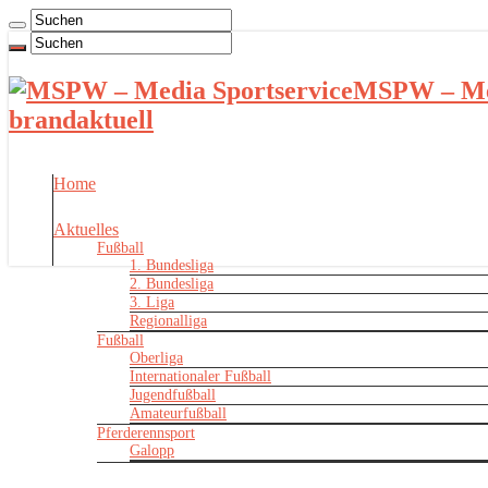
MSPW – Med
brandaktuell
Home
Aktuelles
Fußball
1. Bundesliga
2. Bundesliga
3. Liga
Regionalliga
Fußball
Oberliga
Internationaler Fußball
Jugendfußball
Amateurfußball
Pferderennsport
Galopp