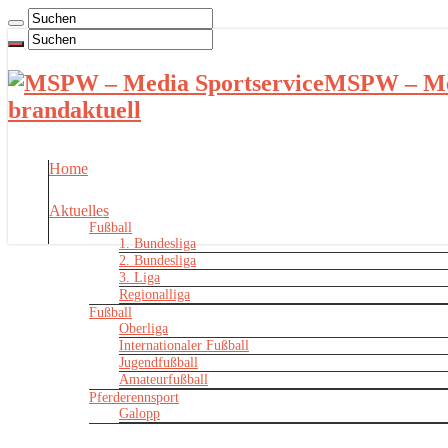
MSPW – Med
brandaktuell
Home
Aktuelles
Fußball
1. Bundesliga
2. Bundesliga
3. Liga
Regionalliga
Fußball
Oberliga
Internationaler Fußball
Jugendfußball
Amateurfußball
Pferderennsport
Galopp