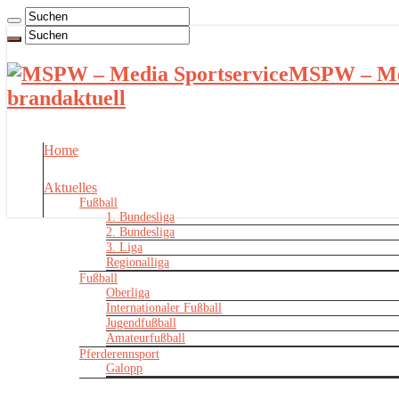
MSPW – Med
brandaktuell
Home
Aktuelles
Fußball
1. Bundesliga
2. Bundesliga
3. Liga
Regionalliga
Fußball
Oberliga
Internationaler Fußball
Jugendfußball
Amateurfußball
Pferderennsport
Galopp