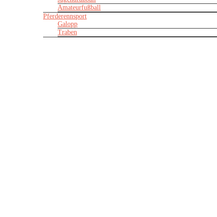
Amateurfußball
Pferderennsport
Galopp
Traben