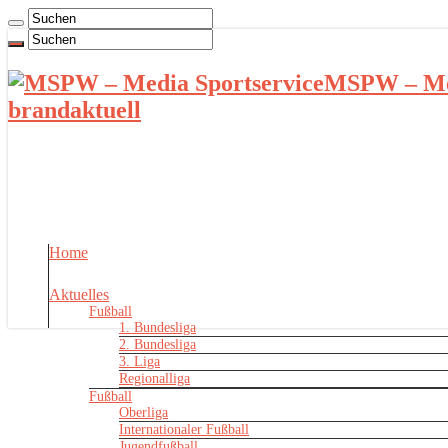
MSPW – Med
brandaktuell
Home
Aktuelles
Fußball
1. Bundesliga
2. Bundesliga
3. Liga
Regionalliga
Fußball
Oberliga
Internationaler Fußball
Jugendfußball