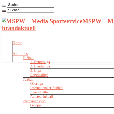
MSPW – Med
brandaktuell
Home
Aktuelles
Fußball
1. Bundesliga
2. Bundesliga
3. Liga
Regionalliga
Fußball
Oberliga
Internationaler Fußball
Jugendfußball
Amateurfußball
Pferderennsport
Galopp