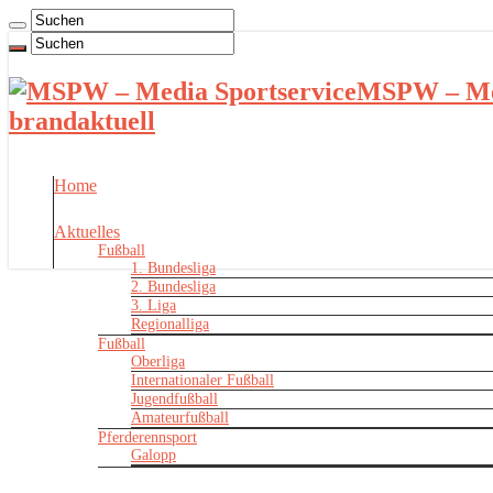
MSPW – Med
brandaktuell
Home
Aktuelles
Fußball
1. Bundesliga
2. Bundesliga
3. Liga
Regionalliga
Fußball
Oberliga
Internationaler Fußball
Jugendfußball
Amateurfußball
Pferderennsport
Galopp