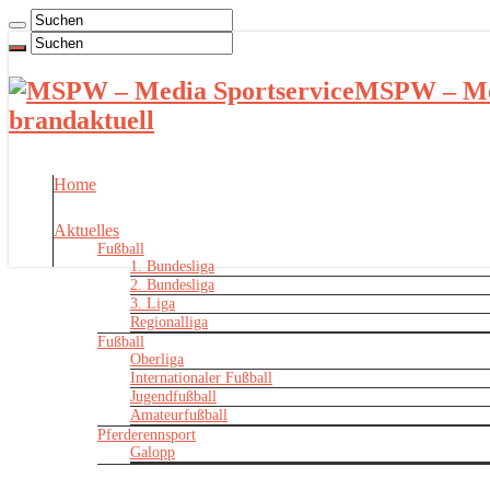
MSPW – Med
brandaktuell
Home
Aktuelles
Fußball
1. Bundesliga
2. Bundesliga
3. Liga
Regionalliga
Fußball
Oberliga
Internationaler Fußball
Jugendfußball
Amateurfußball
Pferderennsport
Galopp