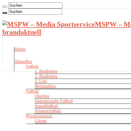
MSPW – Med
brandaktuell
Home
Aktuelles
Fußball
1. Bundesliga
2. Bundesliga
3. Liga
Regionalliga
Fußball
Oberliga
Internationaler Fußball
Jugendfußball
Amateurfußball
Pferderennsport
Galopp