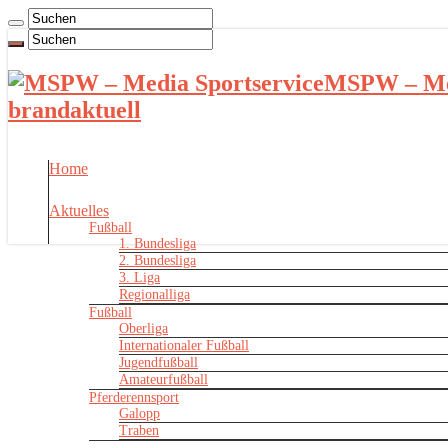
MSPW – Med
brandaktuell
Home
Aktuelles
Fußball
1. Bundesliga
2. Bundesliga
3. Liga
Regionalliga
Fußball
Oberliga
Internationaler Fußball
Jugendfußball
Amateurfußball
Pferderennsport
Galopp
Traben