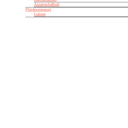
Amateurfußball
Pferderennsport
Galopp