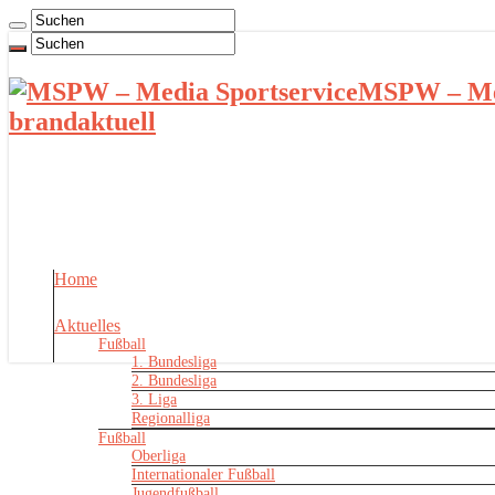
MSPW – Med
brandaktuell
Home
Aktuelles
Fußball
1. Bundesliga
2. Bundesliga
3. Liga
Regionalliga
Fußball
Oberliga
Internationaler Fußball
Jugendfußball