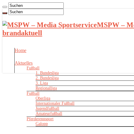
MSPW – Med
brandaktuell
Home
Aktuelles
Fußball
1. Bundesliga
2. Bundesliga
3. Liga
Regionalliga
Fußball
Oberliga
Internationaler Fußball
Jugendfußball
Amateurfußball
Pferderennsport
Galopp