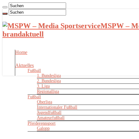
MSPW – Med
brandaktuell
Home
Aktuelles
Fußball
1. Bundesliga
2. Bundesliga
3. Liga
Regionalliga
Fußball
Oberliga
Internationaler Fußball
Jugendfußball
Amateurfußball
Pferderennsport
Galopp