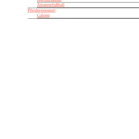
Amateurfußball
Pferderennsport
Galopp