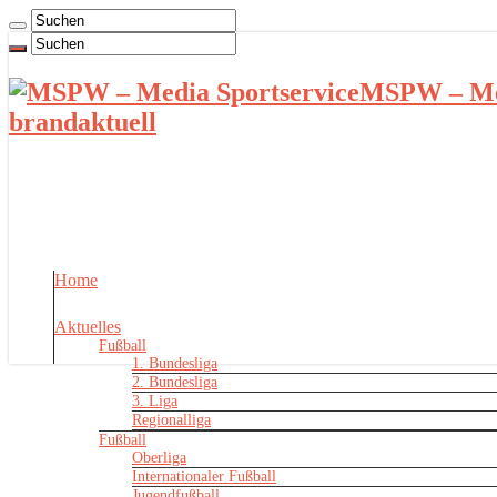
MSPW – Med
brandaktuell
Home
Aktuelles
Fußball
1. Bundesliga
2. Bundesliga
3. Liga
Regionalliga
Fußball
Oberliga
Internationaler Fußball
Jugendfußball