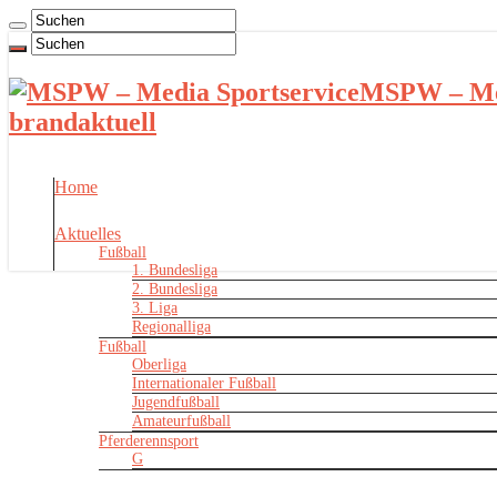
MSPW – Med
brandaktuell
Home
Aktuelles
Fußball
1. Bundesliga
2. Bundesliga
3. Liga
Regionalliga
Fußball
Oberliga
Internationaler Fußball
Jugendfußball
Amateurfußball
Pferderennsport
G