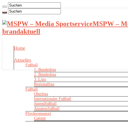
MSPW – Med
brandaktuell
Home
Aktuelles
Fußball
1. Bundesliga
2. Bundesliga
3. Liga
Regionalliga
Fußball
Oberliga
Internationaler Fußball
Jugendfußball
Amateurfußball
Pferderennsport
Galopp