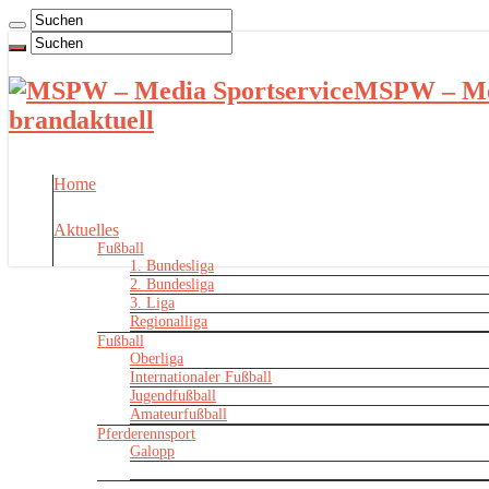
MSPW – Med
brandaktuell
Home
Aktuelles
Fußball
1. Bundesliga
2. Bundesliga
3. Liga
Regionalliga
Fußball
Oberliga
Internationaler Fußball
Jugendfußball
Amateurfußball
Pferderennsport
Galopp