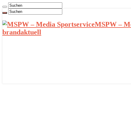
MSPW – Med
brandaktuell