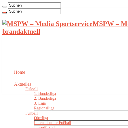
MSPW – Med
brandaktuell
Home
Aktuelles
Fußball
1. Bundesliga
2. Bundesliga
3. Liga
Regionalliga
Fußball
Oberliga
Internationaler Fußball
Jugendfußball