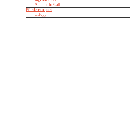
Amateurfußball
Pferderennsport
Galopp