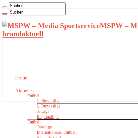
MSPW – Med
brandaktuell
Home
Aktuelles
Fußball
1. Bundesliga
2. Bundesliga
3. Liga
Regionalliga
Fußball
Oberliga
Internationaler Fußball
Jugendfußball