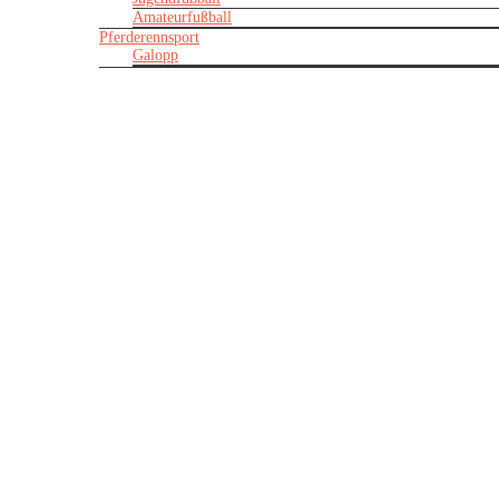
Amateurfußball
Pferderennsport
Galopp