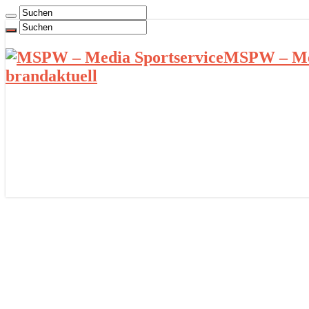
MSPW – Med
brandaktuell