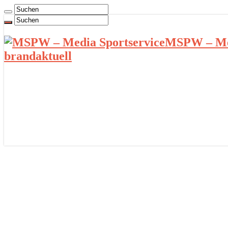
MSPW – Med
brandaktuell