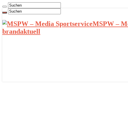
MSPW – Med
brandaktuell