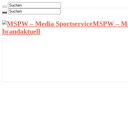
MSPW – Med
brandaktuell