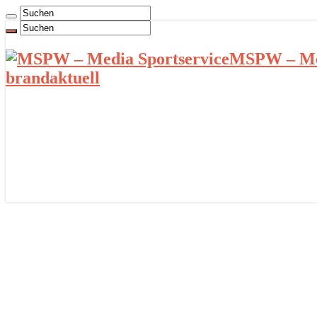
MSPW – Med
brandaktuell