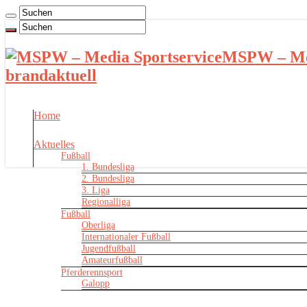
MSPW – Med
brandaktuell
Home
Aktuelles
Fußball
1. Bundesliga
2. Bundesliga
3. Liga
Regionalliga
Fußball
Oberliga
Internationaler Fußball
Jugendfußball
Amateurfußball
Pferderennsport
Galopp