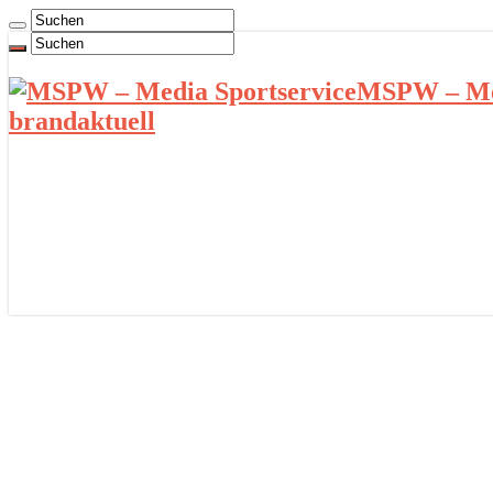
MSPW – Med
brandaktuell